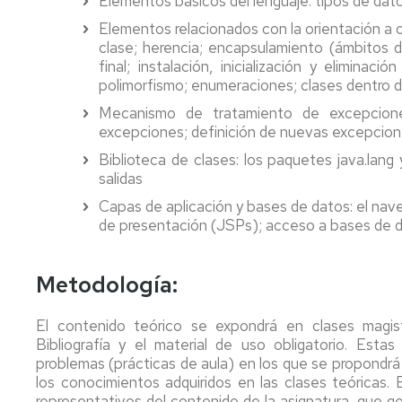
Elementos básicos del lenguaje: tipos de datos
Elementos relacionados con la orientación a o
clase; herencia; encapsulamiento (ámbitos de 
final; instalación, inicialización y elimina
polimorfismo; enumeraciones; clases dentro d
Mecanismo de tratamiento de excepcione
excepciones; definición de nuevas excepcion
Biblioteca de clases: los paquetes java.lang 
salidas
Capas de aplicación y bases de datos: el nav
de presentación (JSPs); acceso a bases de 
Metodología:
El contenido teórico se expondrá en clases magist
Bibliografía y el material de uso obligatorio. Est
problemas (prácticas de aula) en los que se propondrá 
los conocimientos adquiridos en las clases teóricas. 
representativos del contenido de la asignatura, que ge