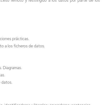
ceso remoto y restringido a los datos por parte de los
ciones prácticas.
to a los ficheros de datos.
s. Diagramas.
as.
 datos.