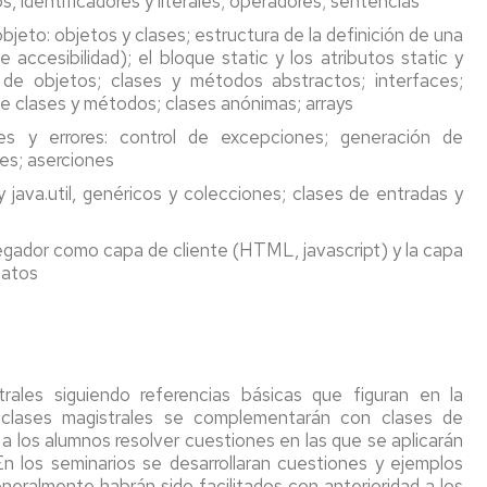
, identificadores y literales; operadores; sentencias
bjeto: objetos y clases; estructura de la definición de una
accesibilidad); el bloque static y los atributos static y
ción de objetos; clases y métodos abstractos; interfaces;
e clases y métodos; clases anónimas; arrays
s y errores: control de excepciones; generación de
es; aserciones
y java.util, genéricos y colecciones; clases de entradas y
egador como capa de cliente (HTML, javascript) y la capa
datos
rales siguiendo referencias básicas que figuran en la
as clases magistrales se complementarán con clases de
a los alumnos resolver cuestiones en las que se aplicarán
En los seminarios se desarrollaran cuestiones y ejemplos
neralmente habrán sido facilitados con anterioridad a los