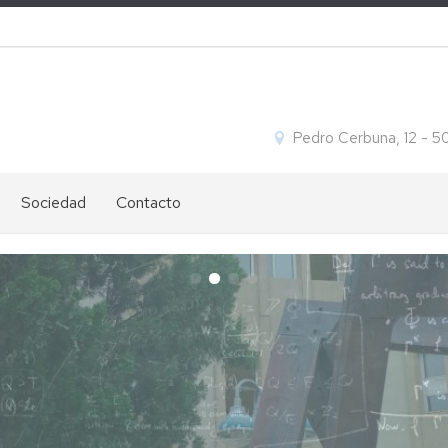
Pedro Cerbuna, 12 - 
Sociedad
Contacto
Ofertas
Ubicación
de
y
empleo
contacto
Igualdad
Cómo
s
llegar
s