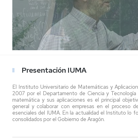
IUMA
María
de
Seminario
Visitantes
Andresa
Doctorado
de
Buscador
Casamayor
Didáctica
de
de
Convocatorias
Contratos
de
Personal
la
y
de
las
Coma
ayudas
Formación
Matemáticas
Documentación
Normativa,
Plan
Transferencia
Taller
Seminario
Estratégico
Memorias
de
de
y
anuales
Software
Talento
Geometría
Evaluaciones
Matemático
y
Presentación IUMA
Periódicas
Boletines
Topología
noticias
SUMO
Ayudas
El Instituto Universitario de Matemáticas y Aplicaci
Seminario
a
2007 por el Departamento de Ciencia y Tecnología y
de
Estancias
Matemática
matemática y sus aplicaciones es el principal objet
Aplicada
general y colaborar con empresas en el proceso de
Ayuda
Organización
esenciales del IUMA. En la actualidad el Instituto lo
Seminario
Congresos
consolidados por el Gobierno de Aragón.
de
Métodos
Solicitud
Estadísticos
Ingreso