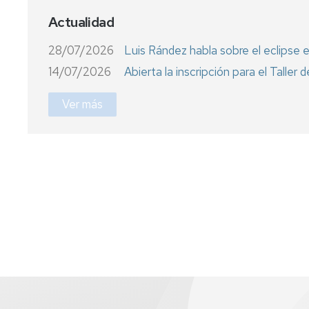
Actualidad
Seminario
Actas
Doctorado
Consejo
28/07/2026
Luis Rández habla sobre el eclipse e
IUMA
14/07/2026
Abierta la inscripción para el Talle
Ver más