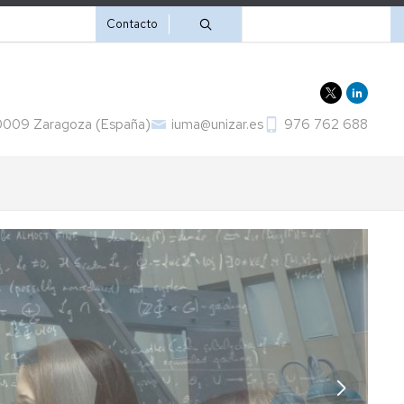
Secundario
Buscar
Contacto
50009 Zaragoza (España)
iuma@unizar.es
976 762 688