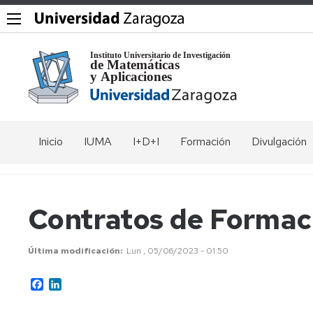
Inicio
IUMA
I+D+I
Formación
Divulgación
El
Grupos
Máster
Coloquios
Instituto
en
Modelización
Seminarios
Seminario
Vídeos
Contratos de Formac
e
Comités
Rubio
Investigación
de
Jornadas
Exposicione
Matemática,
Francia
Equipo
y
Última modificación
Lun , 05/06/2023 - 01:50
Estadística
directivo
Workshops
Museo
y
Seminario
de
Computación
Facebook
LinkedIn
de
Investigadores
IUMA
Matemática
Álgebra
del
days
Programa