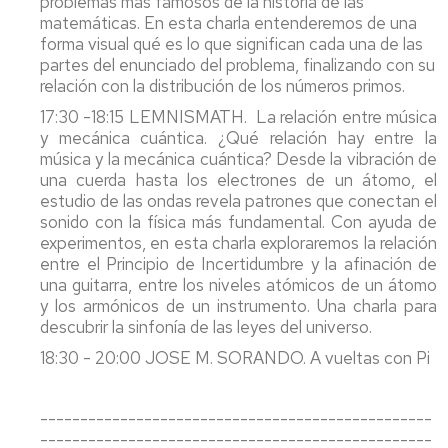
problemas más famosos de la historia de las
matemáticas. En esta charla entenderemos de una
Seminario
Actas
forma visual qué es lo que significan cada una de las
Doctorado
Consejo
partes del enunciado del problema, finalizando con su
IUMA
relación con la distribución de los números primos.
17:30 -18:15 LEMNISMATH. La relación entre música
y mecánica cuántica. ¿Qué relación hay entre la
música y la mecánica cuántica? Desde la vibración de
una cuerda hasta los electrones de un átomo, el
estudio de las ondas revela patrones que conectan el
sonido con la física más fundamental. Con ayuda de
experimentos, en esta charla exploraremos la relación
entre el Principio de Incertidumbre y la afinación de
una guitarra, entre los niveles atómicos de un átomo
y los armónicos de un instrumento. Una charla para
descubrir la sinfonía de las leyes del universo.
18:30 - 20:00 JOSE M. SORANDO. A vueltas con Pi
-------------------------------------------------
-------------------------------------------------