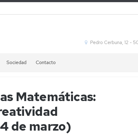
Pedro Cerbuna, 12 - 
Sociedad
Contacto
Ofertas
Ubicación
de
y
empleo
contacto
las Matemáticas:
Igualdad
Cómo
s
reatividad
llegar
14 de marzo)
s