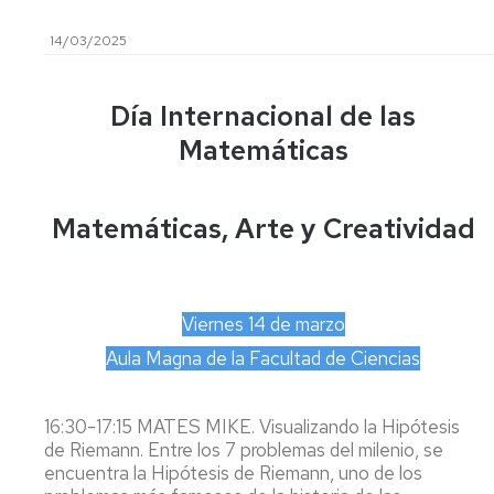
IUMA
María
de
Seminario
Visitantes
Andresa
Doctorado
14/03/2025
de
Buscador
Casamayor
Didáctica
de
de
Convocatorias
Contratos
de
Personal
la
y
Día Internacional de las
de
las
Coma
ayudas
Formación
Matemáticas
Documentación
Normativa,
Matemáticas
Plan
Transferencia
Taller
Seminario
Estratégico
Memorias
de
de
y
anuales
Software
Talento
Matemáticas, Arte y Creatividad
Geometría
Evaluaciones
Matemático
y
Periódicas
Boletines
Topología
noticias
SUMO
Ayudas
Seminario
a
Viernes 14 de marzo
de
Estancias
Matemática
Aula Magna de la Facultad de Ciencias
Aplicada
Ayuda
Organización
Seminario
Congresos
16:30-17:15 MATES MIKE. Visualizando la Hipótesis
de
de Riemann. Entre los 7 problemas del milenio, se
Métodos
Solicitud
encuentra la Hipótesis de Riemann, uno de los
Estadísticos
Ingreso