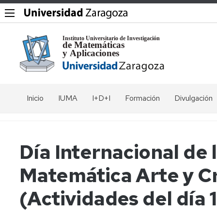
Inicio
IUMA
I+D+I
Formación
Divulgación
El
Grupos
Máster
Coloquios
Instituto
en
Modelización
Seminarios
Seminario
Vídeos
Día Internacional de 
e
Comités
Rubio
Investigación
de
Jornadas
Exposicione
Matemática Arte y C
Matemática,
Francia
Equipo
y
Estadística
directivo
Workshops
Museo
y
Seminario
de
(Actividades del día 
Computación
de
Investigadores
IUMA
Matemática
Álgebra
del
days
Programa