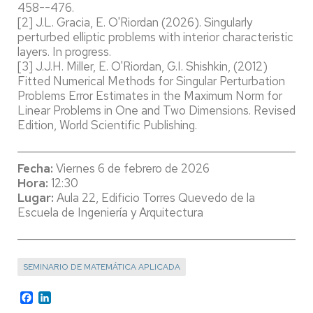
458--476.
[2] J.L. Gracia, E. O'Riordan (2026). Singularly
perturbed elliptic problems with interior characteristic
layers. In progress.
[3] J.J.H. Miller, E. O'Riordan, G.I. Shishkin, (2012)
Fitted Numerical Methods for Singular Perturbation
Problems Error Estimates in the Maximum Norm for
Linear Problems in One and Two Dimensions. Revised
Edition, World Scientific Publishing.
____________________________________________________
Fecha:
Viernes 6 de febrero de 2026
Hora:
12:30
Lugar:
Aula 22, Edificio Torres Quevedo de la
Escuela de Ingeniería y Arquitectura
____________________________________________________
SEMINARIO DE MATEMÁTICA APLICADA
Facebook
LinkedIn