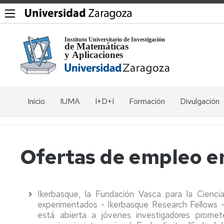
Inicio
IUMA
I+D+I
Formación
Divulgación
El
Grupos
Máster
Coloquios
Instituto
en
Modelización
Seminarios
Seminario
Vídeos
Ofertas de empleo 
e
Comités
Rubio
Investigación
de
Jornadas
Exposicione
Matemática,
Francia
Equipo
y
Estadística
directivo
Workshops
Museo
y
Ikerbasque, la Fundación Vasca para la Ciencia
Seminario
de
Computación
de
experimentados - Ikerbasque Research Fellows - 
Investigadores
IUMA
Matemática
Álgebra
del
days
está abierta a jóvenes investigadores promet
Programa