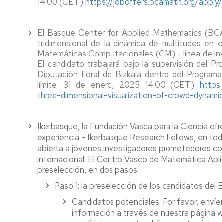
14:00 (CET)
https://joboffers.bcamath.org/
apply
Seminario
Actas
Doctorado
Consejo
El Basque Center for Applied Mathematics (BCAM
IUMA
tridimensional de la dinámica de multitudes en 
Matemáticas Computacionales (CM) - línea de in
El candidato trabajará bajo la supervisión del Pr
Diputación Foral de Bizkaia dentro del Progra
límite: 31 de enero, 2025 14:00 (CET)
https
three-dimensional-
visualization-of-crowd-
dynamic
Ikerbasque, la Fundación Vasca para la Ciencia of
experiencia - Ikerbasque Research Fellows, en to
abierta a jóvenes investigadores prometedores con
internacional. El Centro Vasco de Matemática Apl
preselección, en dos pasos:
Paso 1: la preselección de los candidatos del 
Candidatos potenciales: Por favor, envíe
información a través de nuestra página