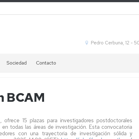
Pedro Cerbuna, 12 - 
Sociedad
Contacto
Ofertas
Ubicación
de
y
empleo
contacto
en BCAM
Igualdad
Cómo
s
llegar
, ofrece 15 plazas para investigadores postdoctorales
en todas las áreas de investigación. Esta convocatoria
s
edores con una trayectoria de investigación sólida y