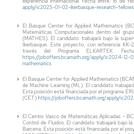
IUMA
María
experiencia internacional. Fecha límite: 16 de 
de
Seminario
Visitantes
Andresa
apply/ic2025-01-02-ikerbasque-
research-fellow
Doctorado
de
Buscador
Casamayor
Didáctica
de
de
Convocatorias
Contratos
de
Personal
la
y
El Basque Center for Applied Mathematics (BC
de
las
Coma
ayudas
Matemáticas Computacionales dentro del grup
Formación
Matemáticas
Documentación
Normativa,
(MATHES). El candidato trabajará bajo la superv
Plan
Transferencia
Ikerbasque. Este proyecto, con referencia KK
Taller
Seminario
Estratégico
Memorias
través del Programa ELKARTEK. Fech
de
de
y
anuales
Software
https://joboffers.bcamath.org/
apply/ic2024-12-
Talento
Geometría
Evaluaciones
mathematics
Matemático
y
Periódicas
Boletines
Topología
noticias
SUMO
El Basque Center for Applied Mathematics (BCAM)
Ayudas
Seminario
a
de Machine Learning (ML). El candidato trabajará 
de
Estancias
Esta posición está financiada por el programa ERC
Matemática
(CET)
https://joboffers.bcamath.org/
apply/ic202
Aplicada
Ayuda
Organización
Seminario
Congresos
El Centro Vasco de Matemáticas Aplicadas – BCA
de
Control de Fluidos. El candidato trabajará bajo l
Métodos
Solicitud
Barcena. Esta posición está financiada por el pr
Estadísticos
Ingreso