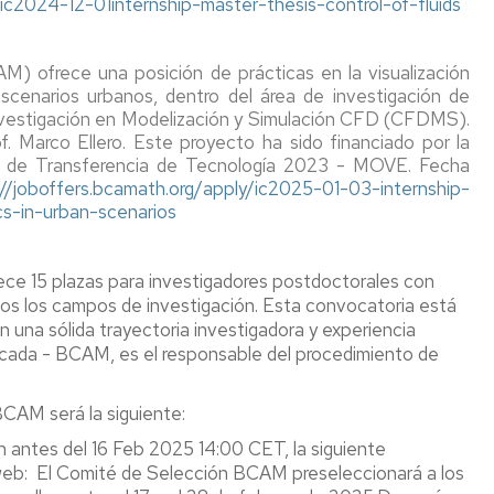
/ic2024-12-01internship-
master-thesis-control-of-
fluids
) ofrece una posición de prácticas en la visualización
escenarios urbanos, dentro del área de investigación de
vestigación en Modelización y Simulación CFD (CFDMS).
of. Marco Ellero. Este proyecto ha sido financiado por la
ma de Transferencia de Tecnología 2023 - MOVE. Fecha
://joboffers.bcamath.org/
apply/ic2025-01-03-internship-
s-in-urban-scenarios
rece 15 plazas para investigadores postdoctorales con
dos los campos de investigación. Esta convocatoria está
 una sólida trayectoria investigadora y experiencia
icada - BCAM, es el responsable del procedimiento de
BCAM será la siguiente:
n antes del 16 Feb 2025 14:00 CET, la siguiente
 web: El Comité de Selección BCAM preseleccionará a los