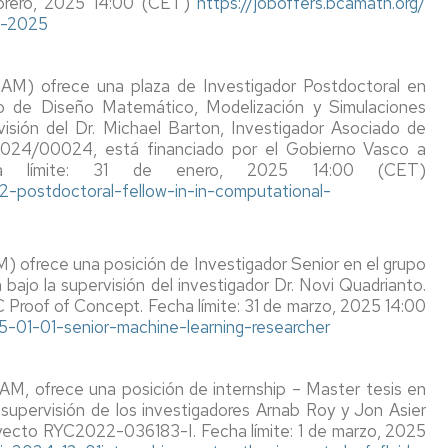
febrero, 2025 14:00 (CET)
https://joboffers.bcamath.org/
s-2025
AM) ofrece una plaza de Investigador Postdoctoral en
o de Diseño Matemático, Modelización y Simulaciones
isión del Dr. Michael Barton, Investigador Asociado de
-2024/00024, está financiado por el Gobierno Vasco a
a límite: 31 de enero, 2025 14:00 (CET)
02-
postdoctoral-fellow-in-in-
computational-
 ofrece una posición de Investigador Senior en el grupo
bajo la supervisión del investigador Dr. Novi Quadrianto.
 Proof of Concept. Fecha límite: 31 de marzo, 2025 14:00
5-01-01-senior-
machine-learning-researcher
M, ofrece una posición de internship – Master tesis en
a supervisión de los investigadores Arnab Roy y Jon Asier
oyecto RYC2022-036183-I. Fecha límite: 1 de marzo, 2025