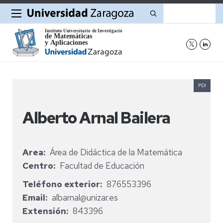
Buscar
PDI
Alberto Arnal Bailera
Area
Área de Didáctica de la Matemática
Centro
Facultad de Educación
Teléfono exterior
876553396
Email
albarnal@unizar.es
Extensión
843396