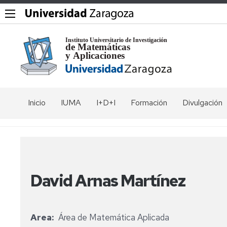
Inicio
IUMA
I+D+I
Formación
Divulgación
El
Grupos
Máster
Coloquios
Instituto
en
Modelización
Seminarios
Seminario
Vídeos
e
Comités
Rubio
Investigación
de
Jornadas
Exposicione
David Arnas Martínez
Matemática,
Francia
Equipo
y
Estadística
directivo
Workshops
Museo
y
Seminario
de
Computación
de
Investigadores
IUMA
Matemática
Álgebra
Area
Área de Matemática Aplicada
del
days
Programa