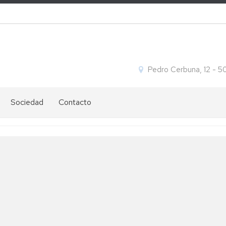
Pedro Cerbuna, 12 - 
Sociedad
Contacto
Ofertas
Ubicación
de
y
empleo
contacto
Igualdad
Cómo
s
llegar
s