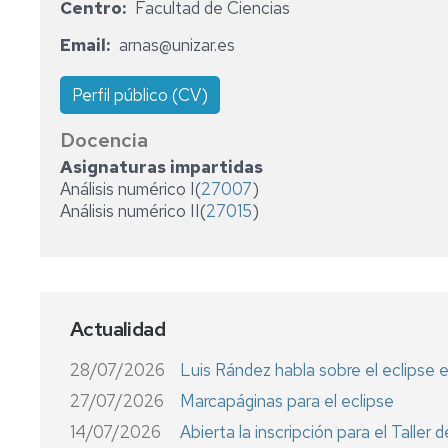
IUMA
María
Centro
Facultad de Ciencias
de
Seminario
Visitantes
Andresa
Doctorado
de
Buscador
Casamayor
Email
arnas@unizar.es
Didáctica
de
de
Convocatorias
Contratos
de
Personal
la
y
Perfil público (CV)
de
las
Coma
ayudas
Formación
Matemáticas
Documentación
Normativa,
Docencia
Plan
Transferencia
Taller
Seminario
Estratégico
Memorias
Asignaturas impartidas
de
de
y
anuales
Software
Análisis numérico I(
27007
)
Talento
Geometría
Evaluaciones
Análisis numérico II(
27015
)
Matemático
y
Periódicas
Boletines
Topología
noticias
SUMO
Ayudas
Seminario
a
de
Estancias
Matemática
Actualidad
Aplicada
Ayuda
Organización
28/07/2026
Luis Rández habla sobre el eclipse e
Seminario
Congresos
27/07/2026
Marcapáginas para el eclipse
de
Métodos
Solicitud
14/07/2026
Abierta la inscripción para el Talle
Estadísticos
Ingreso