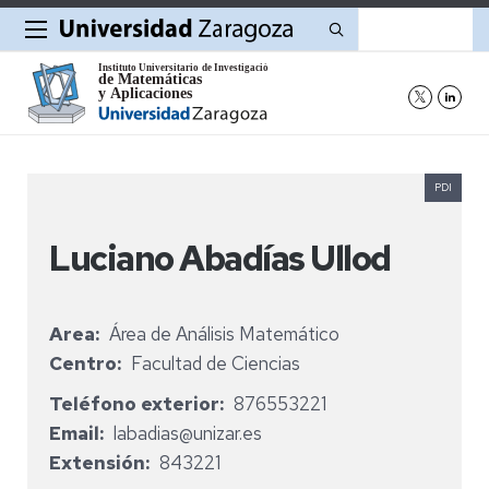
Buscar
PDI
Luciano Abadías Ullod
Area
Área de Análisis Matemático
Centro
Facultad de Ciencias
Teléfono exterior
876553221
Email
labadias@unizar.es
Extensión
843221