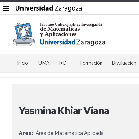
Inicio
IUMA
I+D+I
Formación
Divulgación
El
Grupos
Máster
Coloquios
Instituto
en
Modelización
Seminarios
Seminario
Vídeos
e
Comités
Rubio
Investigación
de
Jornadas
Exposicione
Yasmina Khiar Viana
Matemática,
Francia
Equipo
y
Estadística
directivo
Workshops
Museo
y
Seminario
de
Computación
de
Investigadores
IUMA
Matemática
Álgebra
Area
Área de Matemática Aplicada
del
days
Programa