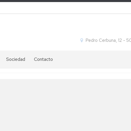
Pedro Cerbuna, 12 - 
Sociedad
Contacto
Ofertas
Ubicación
de
y
empleo
contacto
Igualdad
Cómo
s
llegar
s